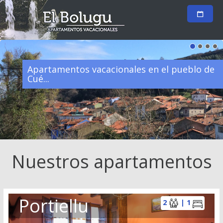
tos vacacionales en el pueblo de
...a un pa
Nuestros apartamentos
Portiellu
2
| 1